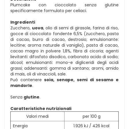
Plumcake con cioccolato senza glutine
specificamente formulato per celiaci.
Ingredienti
Zucchero,
uova
, olio di semi di girasole, farina di riso,
gocce di cioccolato fondente 6,5% (zucchero, pasta
di cacao, burro di cacao, destrosio; emulsionante:
lecitine; aroma naturale di vaniglia), pasta di cacao,
cacao magro in polvere 1,8%, fibra di cicoria; agenti
lievitanti: difosfato disodico, carbonato acido di sodio;
alcool; emulsionanti: mono-e digliceridi degli acidi
grassi; addensanti: gomma di xantano; aromi, amido
di mais, oli di vinaccioli, sale.
Può contenere
soia, senape, semi di sesamo e
mandorle
.
Senza
glutine
.
Caratteristiche nutrizionali
Valori medi
per 100 g
Energia
1.926 kJ / 426 kcal