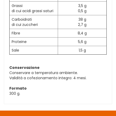
Grassi
3,5 g
di cui acidi grassi saturi
0,5 g
Carboidrati
38 g
di cui zuccheri
2,7 g
Fibre
8,4 g
Proteine
5,6 g
Sale
1,5 g
Conservazione
Conservare a temperatura ambiente.
Validità a cofezionamento integro: 4 mesi.
Formato
300 g.