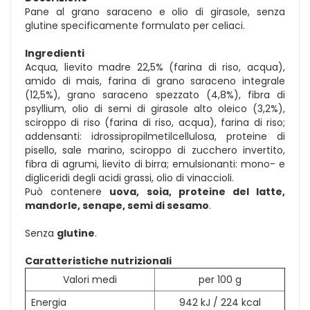
Pane al grano saraceno e olio di girasole, senza
glutine specificamente formulato per celiaci.
Ingredienti
Acqua, lievito madre 22,5% (farina di riso, acqua),
amido di mais, farina di grano saraceno integrale
(12,5%), grano saraceno spezzato (4,8%), fibra di
psyllium, olio di semi di girasole alto oleico (3,2%),
sciroppo di riso (farina di riso, acqua), farina di riso;
addensanti: idrossipropilmetilcellulosa, proteine di
pisello, sale marino, sciroppo di zucchero invertito,
fibra di agrumi, lievito di birra; emulsionanti: mono- e
digliceridi degli acidi grassi, olio di vinaccioli.
Può contenere
uova, soia, proteine del latte,
mandorle, senape, semi di sesamo
.
Senza
glutine
.
Caratteristiche nutrizionali
Valori medi
per 100 g
Energia
942 kJ / 224 kcal