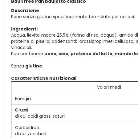
Bauli free Pan bauletto classico
Descrizione
Pane senza glutine specificamente formulato per celiaci.
Ingredienti
Acqua, lievito madre 25,5% (farina di riso, acqua), amido di ma
proteine di pisello; addensanti: idrossipropilmetilcellulosa; s
vinaccioli.
Può contenere
uova, soia, proteine del latte, mandorl
Senza
glutine
.
Caratteristiche nutrizionali
Valori medi
Energia
Grassi
di cui acidi grassi saturi
Carboidrati
di cui zuccheri