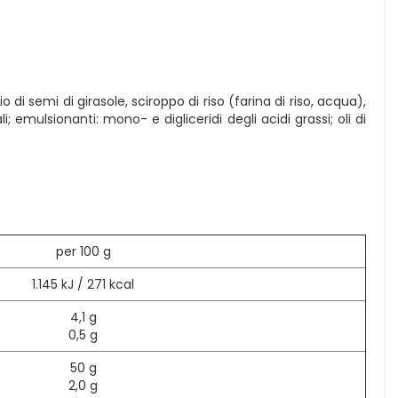
o di semi di girasole, sciroppo di riso (farina di riso, acqua),
li; emulsionanti: mono- e digliceridi degli acidi grassi; oli di
per 100 g
1.145 kJ / 271 kcal
4,1 g
0,5 g
50 g
2,0 g