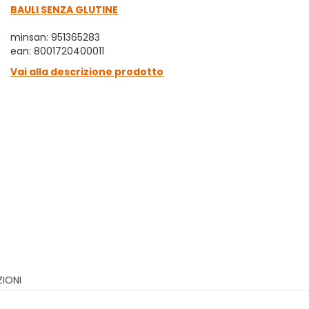
BAULI SENZA GLUTINE
minsan: 951365283
ean: 8001720400011
Vai alla descrizione prodotto
ZIONI