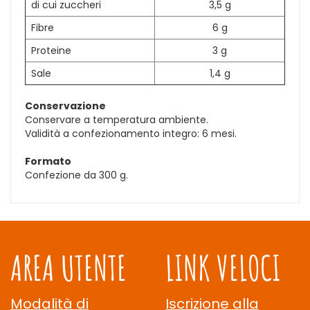
di cui zuccheri
3,5 g
Fibre
6 g
Proteine
3 g
Sale
1,4 g
Conservazione
Conservare a temperatura ambiente.
Validità a confezionamento integro: 6 mesi.
Formato
Confezione da 300 g.
AREA UTENTE
LINK VELOCI
Modalità di
Iscrizione alla