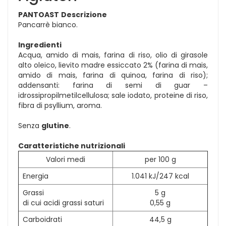
PANTOAST
Descrizione
Pancarrè bianco.
Ingredienti
Acqua, amido di mais, farina di riso, olio di girasole
alto oleico, lievito madre essiccato 2% (farina di mais,
amido di mais, farina di quinoa, farina di riso);
addensanti: farina di semi di guar –
idrossipropilmetilcellulosa; sale iodato, proteine di riso,
fibra di psyllium, aroma.
Senza
glutine
.
Caratteristiche nutrizionali
Valori medi
per 100 g
Energia
1.041 kJ/247 kcal
Grassi
5 g
di cui acidi grassi saturi
0,55 g
Carboidrati
44,5 g