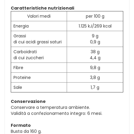
Caratteristiche nutrizionali
Valori medi
per 100 g
Energia
1.125 kJ/269 kcal
Grassi
9 g
di cui acidi grassi saturi
0,9 g
Carboidrati
38 g
di cui zuccheri
4,4 g
Fibre
9,8 g
Proteine
3,8 g
Sale
1,7 g
Conservazione
Conservare a temperatura ambiente.
Validità a confezionamento integro: 6 mesi.
Formato
Busta da 160 g.