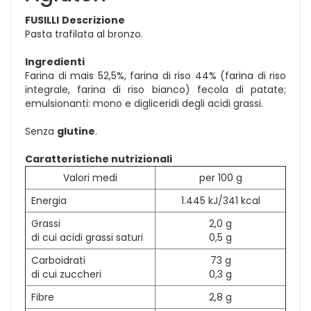
FUSILLI
Descrizione
Pasta trafilata al bronzo.
Ingredienti
Farina di mais 52,5%, farina di riso 44% (farina di riso
integrale, farina di riso bianco) fecola di patate;
emulsionanti: mono e digliceridi degli acidi grassi.
Senza
glutine
.
Caratteristiche nutrizionali
Valori medi
per 100 g
Energia
1.445 kJ/341 kcal
Grassi
2,0 g
di cui acidi grassi saturi
0,5 g
Carboidrati
73 g
di cui zuccheri
0,3 g
Fibre
2,8 g