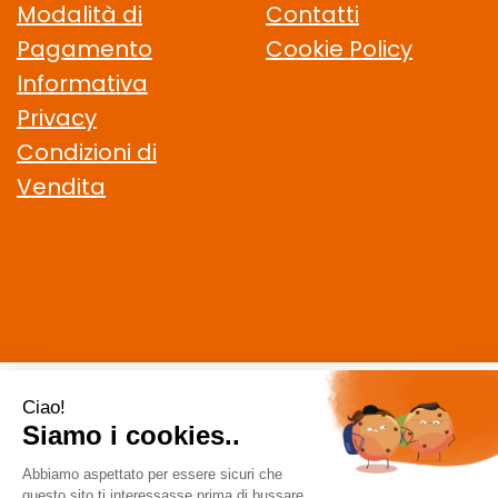
Modalità di
Contatti
Pagamento
Cookie Policy
Informativa
Privacy
Condizioni di
Vendita
CELIACHIAMO.COM SRL
- VIA DELLA MAGLIANA, 183 00146
Roma (RM)
staff @ celiachiamo.com
|
Tel.: 065506174
| P.Iva:
10901621002 | Numero R.E.A.: 1212664