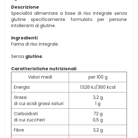
Descrizione
Specialità alimentare a base di riso integrale senza
glutine specificamente formulato per persone
intolleranti al glutine.
Ingredienti
Farina di riso integrale.
Senza
glutine
.
Caratteristiche nutrizionali
Valori medi
per 100 g
Energia
1.526 kJ/360 kcal
Grassi
3,2 g
di cui acidi grassi saturi
1 g
Carboidrati
72 g
di cui zuccheri
0,5 g
Fibre
3,2 g