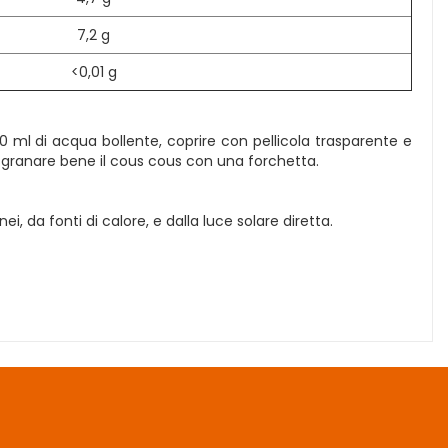
7,2 g
<0,01 g
0 ml di acqua bollente, coprire con pellicola trasparente e
 e sgranare bene il cous cous con una forchetta.
 da fonti di calore, e dalla luce solare diretta.