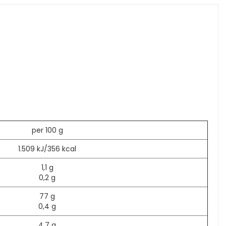
per 100 g
1.509 kJ/356 kcal
1,1 g
0,2 g
77 g
0,4 g
4,7 g