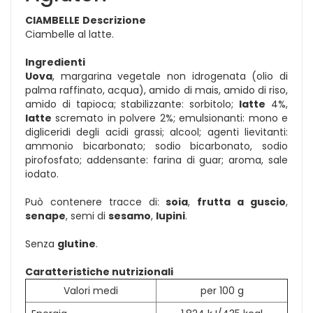
CIAMBELLE
Descrizione
Ciambelle al latte.
Ingredienti
Uova
, margarina vegetale non idrogenata (olio di
palma raffinato, acqua), amido di mais, amido di riso,
amido di tapioca; stabilizzante: sorbitolo;
latte
4%,
latte
scremato in polvere 2%; emulsionanti: mono e
digliceridi degli acidi grassi; alcool; agenti lievitanti:
ammonio bicarbonato; sodio bicarbonato, sodio
pirofosfato; addensante: farina di guar; aroma, sale
iodato.
Può contenere tracce di:
soia
,
frutta a guscio
,
senape
, semi di
sesamo
,
lupini
.
Senza
glutine
.
Caratteristiche nutrizionali
Valori medi
per 100 g