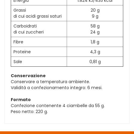
Energia
1.824 kJ/435 kcal
Grassi
20 g
di cui acidi grassi saturi
9 g
Carboidrati
58 g
di cui zuccheri
24 g
Fibre
1,8 g
Proteine
4,3 g
Sale
0,81 g
Conservazione
Conservare a temperatura ambiente.
Validità a confezionamento integro: 6 mesi.
Formato
Confezione contenente 4 ciambelle da 55 g.
Peso netto: 220 g.