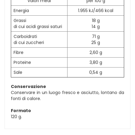
Valori medi
per 100 g
Energia
1.955 kJ/466 kcal
Grassi
18 g
di cui acidi grassi saturi
14 g
Carboidrati
71 g
di cui zuccheri
25 g
Fibre
2,60 g
Proteine
3,80 g
Sale
0,54 g
Conservazione
Conservare in un luogo fresco e asciutto, lontano da
fonti di calore.
Formato
120 g.