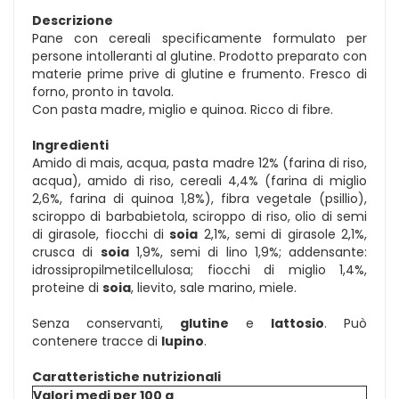
Descrizione
Pane con cereali specificamente formulato per
persone intolleranti al glutine. Prodotto preparato con
materie prime prive di glutine e frumento. Fresco di
forno, pronto in tavola.
Con pasta madre, miglio e quinoa. Ricco di fibre.
Ingredienti
Amido di mais, acqua, pasta madre 12% (farina di riso,
acqua), amido di riso, cereali 4,4% (farina di miglio
2,6%, farina di quinoa 1,8%), fibra vegetale (psillio),
sciroppo di barbabietola, sciroppo di riso, olio di semi
di girasole, fiocchi di
soia
2,1%, semi di girasole 2,1%,
crusca di
soia
1,9%, semi di lino 1,9%; addensante:
idrossipropilmetilcellulosa; fiocchi di miglio 1,4%,
proteine di
soia
, lievito, sale marino, miele.
Senza conservanti,
glutine
e
lattosio
. Può
contenere tracce di
lupino
.
Caratteristiche nutrizionali
Valori medi per 100 g