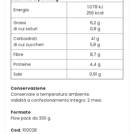
1.078 kJ
Energia
256 kcal
Grassi
6,2 g
di cui saturi
0,8 g
Carboidrati
41 g
di cui zuccheri
5,8 g
Fibre
8,7 g
Proteine
4,4 g
Sale
0,91 g
Conservazione
Conservare a temperatura ambiente.
Validità a confezionamento integro: 2 mesi.
Formato
Flow pack da 330 g.
Cod.
100028