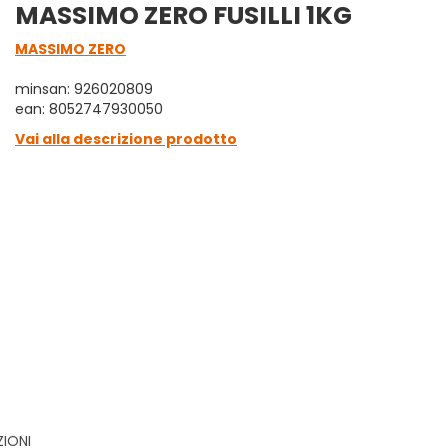
MASSIMO ZERO FUSILLI 1KG
MASSIMO ZERO
minsan: 926020809
ean: 8052747930050
Vai alla descrizione prodotto
ZIONI