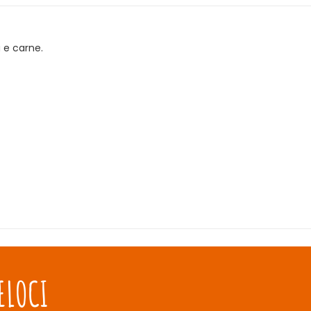
a e carne.
ELOCI