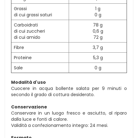
Grassi
1 g
di cui grassi saturi
0 g
Carboidrati
78 g
di cui zuccheri
0,6 g
di cui amido
72 g
Fibre
3,7 g
Proteine
5,3 g
Sale
0 g
Modalità d'uso
Cuocere in acqua bollente salata per 9 minuti o
secondo il grado di cottura desiderato.
Conservazione
Conservare in un luogo fresco e asciutto, al riparo
dalla luce e fonti di calore.
Validità a confezionamento integro: 24 mesi.
Formato