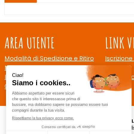
AREA UTENTE
LINK V
Modalità di Spedizione e Ritiro
Iscrizione
Modalità di Pagamento
Contatti
Informativa Privacy
Cookie Po
Condizioni di Vendita
CE
staff @ ce