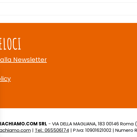
ELOCI
 alla Newsletter
licy
LIACHIAMO.COM SRL
- VIA DELLA MAGLIANA, 183 00146 Roma 
liachiamo.com
|
Tel.: 065506174
| P.Iva: 10901621002 | Numero R.