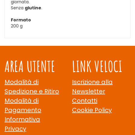
giornata.
Senza
glutine
.
Formato
200 g
AREA UTENTE
LINK VELOCI
Modalità di
Iscrizione alla
Spedizione e Ritiro
Newsletter
Modalità di
Contatti
Pagamento
Cookie Policy
Informativa
Privacy