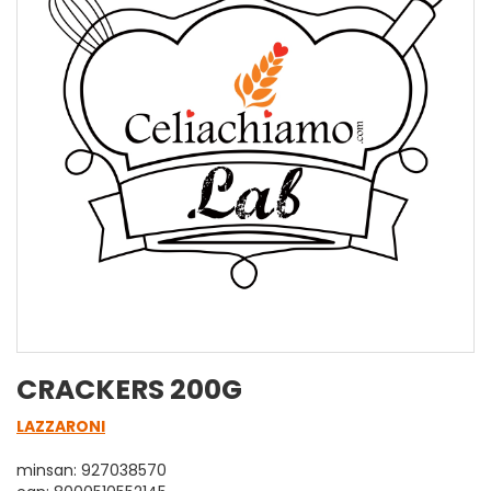
CRACKERS 200G
LAZZARONI
minsan: 927038570