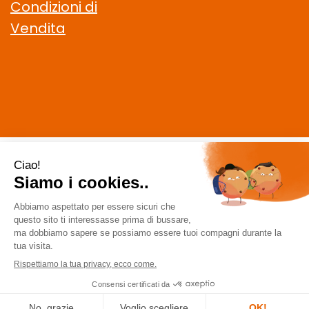
Condizioni di
Vendita
CELIACHIAMO.COM SRL
- VIA DELLA MAGLIANA, 183 00146
Roma (RM)
staff @ celiachiamo.com
|
Tel.: 065506174
| P.Iva:
10901621002 | Numero R.E.A.: 1212664
Powered by
Prenofa
Web Design
Fulcri srl