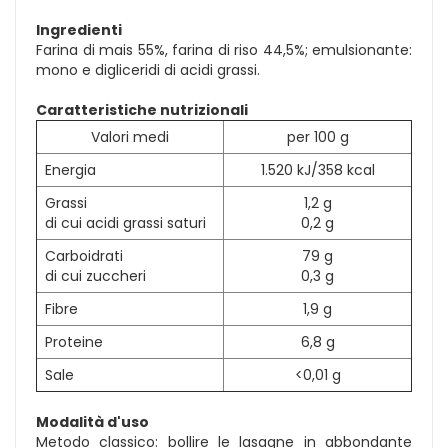
Ingredienti
Farina di mais 55%, farina di riso 44,5%; emulsionante:
mono e digliceridi di acidi grassi.
Caratteristiche nutrizionali
Valori medi
per 100 g
Energia
1.520 kJ/358 kcal
Grassi
1,2 g
di cui acidi grassi saturi
0,2 g
Carboidrati
79 g
di cui zuccheri
0,3 g
Fibre
1,9 g
Proteine
6,8 g
Sale
<0,01 g
Modalità d'uso
Metodo classico: bollire le lasagne in abbondante