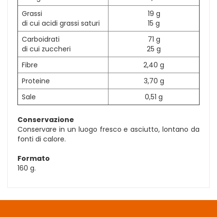
Grassi
19 g
di cui acidi grassi saturi
15 g
Carboidrati
71 g
di cui zuccheri
25 g
Fibre
2,40 g
Proteine
3,70 g
Sale
0,51 g
Conservazione
Conservare in un luogo fresco e asciutto, lontano da
fonti di calore.
Formato
160 g.