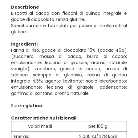
Descrizione
Biscotti al cacao con fiocchi di quinoa integrale e
gocce di cioccolato senza glutine.
Specificamente formulati per persone intolleranti al
glutine.
Ingredienti
Farina di riso, gocce di cioccolato 15% (cacao 46%)
(zucchero, massa di cacao, burro di cacao;
emulsionante: lecitina di girasole, aroma naturale
vaniglia), zucchero, grasso di cocco, amido di
tapioca, sciroppo di glucosio, farina di quinoa
integrale 4,5%; agente lievitante: sodio bicarbonato;
emulsionante: lecitina di girasole; addensante:
gomma di xantano; aroma naturale.
Senza
glutine
.
Caratteristiche nutrizionali
Valori medi
per 100 g
Energia
2.005 kJ/478 kcal